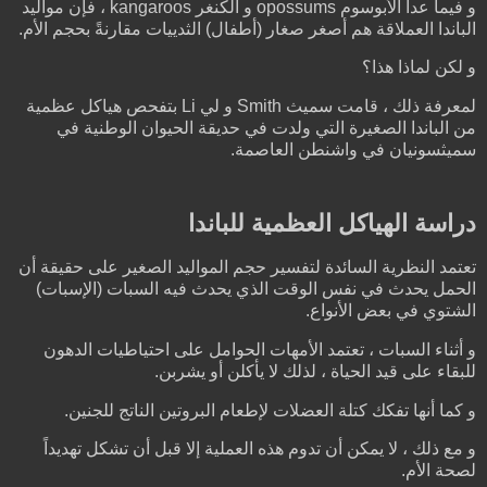
و فيما عدا الأبوسوم opossums و الكنغر kangaroos ، فإن مواليد
الباندا العملاقة هم أصغر صغار (أطفال) الثدييات مقارنةً بحجم الأم.
و لكن لماذا هذا؟
لمعرفة ذلك ، قامت سميث Smith و لي Li بتفحص هياكل عظمية
من الباندا الصغيرة التي ولدت في حديقة الحيوان الوطنية في
سميثسونيان في واشنطن العاصمة.
دراسة الهياكل العظمية للباندا
تعتمد النظرية السائدة لتفسير حجم المواليد الصغير على حقيقة أن
الحمل يحدث في نفس الوقت الذي يحدث فيه السبات (الإسبات)
الشتوي في بعض الأنواع.
و أثناء السبات ، تعتمد الأمهات الحوامل على احتياطيات الدهون
للبقاء على قيد الحياة ، لذلك لا يأكلن أو يشربن.
و كما أنها تفكك كتلة العضلات لإطعام البروتين الناتج للجنين.
و مع ذلك ، لا يمكن أن تدوم هذه العملية إلا قبل أن تشكل تهديداً
لصحة الأم.