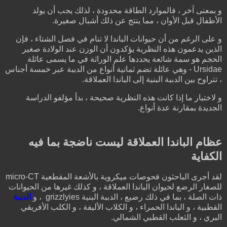
و بمعنى آخر ، فالموارد الطاقة محدودة ، لذلك يجب أن يولد
الأطفال قبل الأوان ، مما ينتج عن ذلك أشبال صغيرة.
و على الرغم من أن حيوانات الباندا لا تنام في فصل الشتاء ، فإن
الذين يدعمون هذه النظرية يؤكدون أن الوزن عند الولادة صغير
الحجم هو سمة شائعة يحددها علم الوراثة في ما يسمى عائلة
Ursidae - وهي عائلة تضم ثمانية أنواع من الدببة عبر خمسة أجناس
، تتراوح بين الدببة البنية إلى الباندا العملاقة.
و لاختبار ما إذا كانت هذه النظرية صحيحة ، بدأ مؤلفو الدراسة
الجديدة بمقارنة عدة أنواع.
عظام الباندا العملاقة ليست ناضجة بما فيه
الكفاية
لقد أجرى الباحثون فحوصات ميكروية بالأشعة المقطعية micro-CT
للصغار الرضع لحيوان الباندا العملاقة ، و كذلك غيرها من الحيوانات
ذات الصلة ، بما في ذلك رضيع ، الدببة البنية grizzlyies ، و
الدببة
القطبية ، و الباندا الحمراء ، و الكلاب الأليفة ، و الكلب الأفريقي
البري ، و الثعلب القطبي الشمالي.