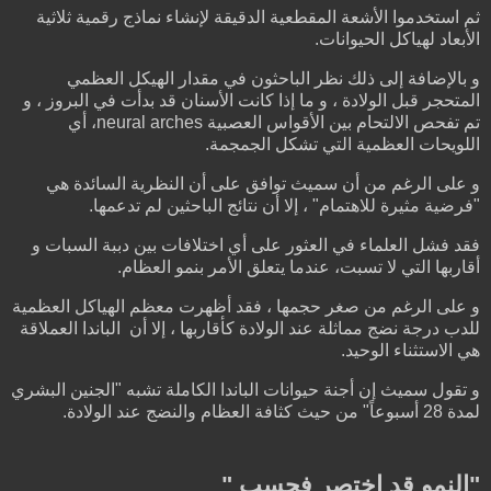
ثم استخدموا الأشعة المقطعية الدقيقة لإنشاء نماذج رقمية ثلاثية
الأبعاد لهياكل الحيوانات.
و بالإضافة إلى ذلك نظر الباحثون في مقدار الهيكل العظمي
المتحجر قبل الولادة ، و ما إذا كانت الأسنان قد بدأت في البروز ، و
تم تفحص الالتحام بين الأقواس العصبية neural arches، أي
اللويحات العظمية التي تشكل الجمجمة.
و على الرغم من أن سميث توافق على أن النظرية السائدة هي
"فرضية مثيرة للاهتمام" ، إلا أن نتائج الباحثين لم تدعمها.
فقد فشل العلماء في العثور على أي اختلافات بين دببة السبات و
أقاربها التي لا تسبت، عندما يتعلق الأمر بنمو العظام.
و على الرغم من صغر حجمها ، فقد أظهرت معظم الهياكل العظمية
للدب درجة نضج مماثلة عند الولادة كأقاربها ، إلا أن الباندا العملاقة
هي الاستثناء الوحيد.
و تقول سميث إن أجنة حيوانات الباندا الكاملة تشبه "الجنين البشري
لمدة 28 أسبوعاً" من حيث كثافة العظام والنضج عند الولادة.
"النمو قد اختصر فحسب "