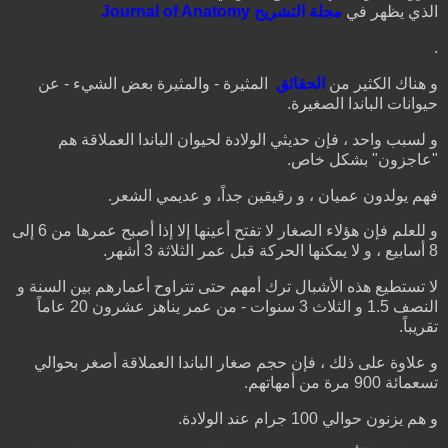
الذي يظهر في
مجلة التشريح Journal of Anatomy
.
و هناك الكثير من
الحقائق
المثيرة - والمثيرة بعض الشيء - عن
حيوانات الباندا الصغيرة.
و لسبب واحد ، فإن حديثي الولادة لحيوان الباندا العملاقة هم
"عاجزون" بشكل خاص.
فهم يولدون عميان ، و رقيقين جداً، و عديمي الشعر.
و للعلم فإن هؤلاء الصغار لا تفتح أعينها إلا إذا أصبح عمرها من 6 إلى
8 أسابيع ، و لا يمكنها الحركة قبل عمر الثلاثة 3 أشهر.
لا تستطيع هذه الأشبال ترك أمهم حتى تتراوح أعمارهم بين السنة و
النصف 1.5 و الثلاث 3 سنوات - من عمر يناهز عشرون 20 عاماً
تقريباً.
و علاوة على ذلك ، فإن حجم صغار الباندا العملاقة أصغر بحوالي
تسعمائة 900 مرة من أمهاتهم.
و هم يزنون حوالي 100 جرام عند الولادة.