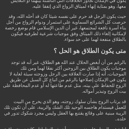
يكون في الإمكان تجاوز الخلافات التي الناشئة بينهما أو التعايش
معها، وهو بمثاية إنهاء لميثاق الزواج الذي إتفقا عليه.
حيث يكون الرجل قد حرم على نفسه شيئا كان قد أحله الله، وقد
حرصت كل الشرائع السماوية على استمرار ودوام الزواج من أجل
بناء أسرة نافعة لمجتمعها، غير أن الدين الإسلامي قام بوضع رخصة
لإمكانية إلغاء ذلك الميثاق وفق موجبات شرعية لطرفيه فيكون
بالطلاق منفعة لهما على حد سواء.
متى يكون الطلاق هو الحل ؟
بالرغم من أن أبغض الحلال عند الله هو الطلاق، غير أنه قد توجد
موجبات يكون الطلاق بين الزوجين أكثر نفعًا لهما ومن تلك
الموجبات، أنه إذا صارت العلاقة بين الرجل وزوجته سيئة لغاية لا
يكون في الإمكان إصلاحها بالرغم من اتباع كل السبل عن طريق
الزوج للحفاظ على بيته، مثل عدم طاعتها له أو عدم المحافظة على
بيت الزوج وتبذير أمواله.
قد يرتاب الزوج بشأن سلوك زوجته، وهو الذي يخرج من البيت
للعمل فيستدام هاجسه الوحيد تلك الشك والريبة، على أن تكون تلك
الريبة مبنية على وقائع يقتنع بها العقل وليس مجرد شكوك تدور في
خلده..