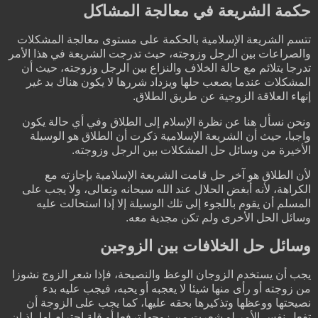
حكمة الشريعة في معالجة المشاكل
تتسم الشريعة الإسلامية بالحكمة على مستوى معالجة المشكلات
والصراعات بين الرجل وزوجته، حيث تدرجت الشريعة في هذا الأمر
تدرجا يتلائم مع حالة الخلاف والنزاع بين الرجل وزوجته، حيث أن
المشكلات عندما يصعب حلها ويزداد شررها لا يكون هناك بد غير
إنهاء العلاقة الزوجية عن طريق الطلاق.
ونحن نسأل هنا عن نظرة الإسلام إلى الطلاق وفي أي حالة يكون
واجبا، حيث أن الشريعة الإسلامية ذكرت أن الطلاق هو الوسيلة
الأخيرة من وسائل حل المشكلات بين الرجل وزوجته.
لأن الطلاق هو آخر حل قامت الشريعة الإسلامية بإجازته مع
الكراهة، لأنه أبغض الحلال عند الله سبحانه وتعالى، ولا يجب على
المسلم أن يقوم باللجوء إلى تلك الوسيلة إلا إذا استحالت عليه
وسائل الحل الأخرى ولم تكن مجدية معه.
وسائل حل الخلافات بين الزوجين
يجب أن يستخدم الزوجان الوعظ والنصيحة، فإذا شعر الزوج نشوزا
من زوجته أو رأى منها شيئا لا يعجبه أو يحبه، فيجب عليه بدء
نصيحتها ووعظها وتذكيرها بحقه عليها، كما يجب على الزوجة أن
تفعل نفس الأمر لو شعرت من زوجها ترفعا أو قلة احترام لها، إذ إن