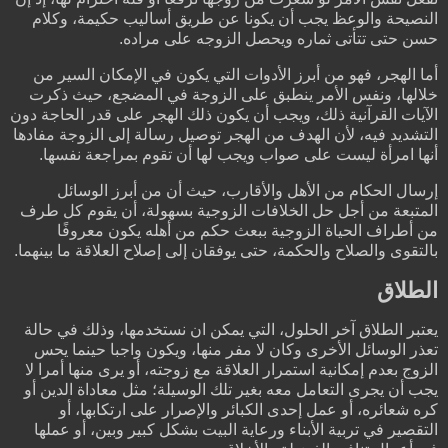
النصيحة والوعظ يجب أن يكونا عن طريق أساليب حكيمة، وكلام
حسن حتى تتأتى ثماره ويحصل الزوجه على مراده.
أما الهجر، فهو من أبرز الأدوات التي يكون في الإمكان السير من
خلالها، ونفس الأمر ينطبق على الزوجة في المضجع، حيث ذكرت
الآيات القرآنية ذلك، ويجب أن يكون ذلك الهجر على قدر الحاجة دون
التشديد فيه، لأن الهدف من الهجر توصيل رسالة إلى الزوجة مفادها
أنها امرأة ليست على صواب ويجب لها أن تقوم بمراجعة نفسها.
إرسال الحكام من الأهل والأقارب، حيث أن من أبرز الوسائل
المتبعة من أجل حل الخلافات الزوجية بسهولة، أن يقوم كل طرف
من أطراف الحياة الزوجية ببعث حكم من أهله يكون معروفًا
بالتقوى والصلاح والحكمة، حتى يوفقان إلى إصلاح العلاقة ما بينهما.
الطلاق
يعتبر الطلاق آخر الحلول، التي يمكن ان نستخدمها، وذلك في حالة
تعذر الوسائل الأخرى وكان لا مفر منها، ويكون واجبا حينما يحس
الزوج بعدم إمكانية استمرار العلاقة مع زوجته، أو يرى منها أمرا لا
يجب أن يجرى التعامل معه بغير تلك الوسيلة؛ مثل معاداة الدين أو
كره شعائره، أو عمل إحدى الكبائر والإصرار على ارتكابها، أو
التقصير في تربية الأبناء ورعاية البيت بشكل كبير وبين، أو عملها