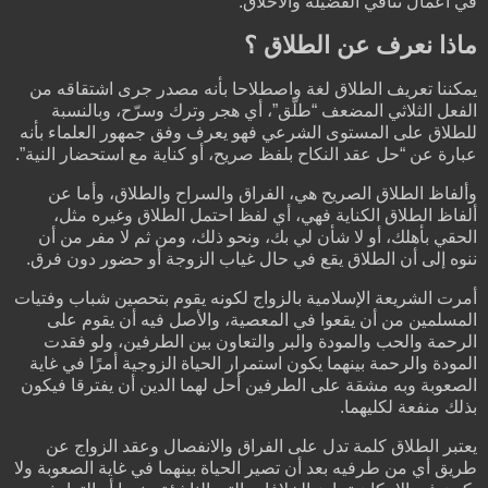
في أعمال تنافي الفضيلة والأخلاق.
ماذا نعرف عن الطلاق ؟
يمكننا تعريف الطلاق لغة واصطلاحا بأنه مصدر جرى اشتقاقه من
الفعل الثلاثي المضعف “طلّق”، أي هجر وترك وسرّح، وبالنسبة
للطلاق على المستوى الشرعي فهو يعرف وفق جمهور العلماء بأنه
عبارة عن “حل عقد النكاح بلفظ صريح، أو كناية مع استحضار النية”.
وألفاظ الطلاق الصريح هي، الفراق والسراح والطلاق، وأما عن
ألفاظ الطلاق الكناية فهي، أي لفظ احتمل الطلاق وغيره مثل،
الحقي بأهلك، أو لا شأن لي بك، ونحو ذلك، ومن ثم لا مفر من أن
ننوه إلى أن الطلاق يقع في حال غياب الزوجة أو حضور دون فرق.
أمرت الشريعة الإسلامية بالزواج لكونه يقوم بتحصين شباب وفتيات
المسلمين من أن يقعوا في المعصية، والأصل فيه أن يقوم على
الرحمة والحب والمودة والبر والتعاون بين الطرفين، ولو فقدت
المودة والرحمة بينهما يكون استمرار الحياة الزوجية أمرًا في غاية
الصعوبة وبه مشقة على الطرفين أحل لهما الدين أن يفترقا فيكون
بذلك منفعة لكليهما.
يعتبر الطلاق كلمة تدل على الفراق والانفصال وعقد الزواج عن
طريق أي من طرفيه بعد أن تصير الحياة بينهما في غاية الصعوبة ولا