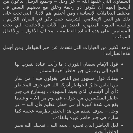
السماوي التي خلقها الله – عز وجل – وجميع الرسل يدعون من
أرسلوا إليهم أن يكونوا ذو رحمة وخلق مع بعضهم البعض في
مختلف التعاملات الإنسانية ، ومن أعظم أهم الأديان التي تحث على
ذلك هو الدين الإسلامي الشريف حيث ذكر في القرآن الكريم ،
والسنة النبوية المطهرة العديد من الآيات والأحاديث التي تحث
المسلمين على هذه العبادة العظيمة ، بمختلف الأقوال ، والأفعال
الممكنة .
توجد الكثير من العبارات التي تتحدث عن جبر الخواطر ومن أجمل
هذه العبارات :
قول الإمام سفيان الثوري : ما رأيت عبادة يتقرب بها
العبد إلي ربه مثل جبر خاطر أخيه المسلم .
وهناك قول مشهور بين الناس يقولون فيه : من سار
بين الناس جابرًا للخواطر أدركه الله في جوف المخاطر
: أي أن الإنسان الذي يعيث الملهوف ، ويسارع في جبر
خاطر المنكسرين من حوله ، في يوم من الأيام وعندما
يقع في شدة كبيرة أو في خطر عظيم فأن الله – عز
وجل – سوف ينقذه من هذا الخطر بطريقة عجيبة كما
سارع في جبر خاطر غيره وإنقاذه .
لعل الخاطر الذي تجبره ، يحبه الله ، فيحبك الله بجبر
لخاطراً يحبه .