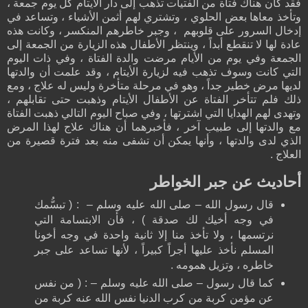
فقد كان هناك فتاة من الفتيات تذهب إلى دار الأيتام كل يوم جمعة ،
وتأخذ معاها بعض الحلوي ، وتشتري لهم أثمن الأشياء ، وتساعد في
إدخال السرور على قلوبهم ، وجبر خاطرهم المنكسر ، وكانت هذه
عادة لها لا تنقطع أبداً ، وينتظر الأطفال هذه الزيارة من الجمعة إلى
الجمعة وفي يوم من الأيام مرضت والدة الفتاة ، وفي ذات اليوم
التي كانت وسوف تذهب فيه لزيارة الأيتام ، وقد علمت أن والدتها
لديها مرض خطير جداً ، وهو في مرحلة متأخرة وليس له علاج ، ومع
ذلك فلم تتأخر الفتاة عن الأطفال الأيتام وذهبت حتى تقابلهم ،
وتهدى لهم الهدايا التي اشترتها ، وفي صباح اليوم التالي ذهبت الفتاة
مع والدتها إلى طبيب آخر ، فأخبرهما أن هناك علاج لهذا المرض
الذي لدى والدتها ، وأنها يمكن أن تشفى منه بعد فترة قصيرة من
العلاج .
أحاديث عن جبر الخواطر
قال رسول الله – صلى الله عليه وسلم – : ( تبسُّمك
في وجه أخيك لك صدقة ) ، فأن الابتسامة التي
نرتسمها ، ولا تأخذ منا إلا ثانية واحدة في وجه أخونا
المسلم نأخذ عليها أجراً كبيراً ، لأنها تساعد على جبر
خاطره ، وتزيل همومه .
كما قال رسول – صلى الله عليه وسلم – : ( من نفس
عن مؤمن كربة من كرب الدنيا نفس الله عنه كربة من