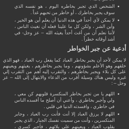
الشخص الذي تجبر بخاطره اليوم ، هو نفسه الذي
سوف يجبر بخاطرك ، أو خاطر من تحبهم غداً .
لا يمكن لأي أحداً في هذه الدنيا أن يعلم أين هو الخير ،
وأين الشر ، ولكن كل ما علينا فعله أن نغيث الناس ،
لأننا نعلم أن من أغث أحداً يغيثه الله – عز وجل- في
أشد أوقاته خطراً .
أدعية عن جبر الخواطر
لا يمكن لأحد أن يجبر بخاطر العباد كما يفعل رب العباد ، فهو الذي
خلقهم وهو الأعلم بشؤونهم ، وما يجبر بخاطرهم ، يغيثهم ويعينهم
على كل بلاء ويجبر بخاطرهم ، والتقرب إليه أهم من التقرب إلي
غيره وليس هناك وسيلة أقرب من الدعاء والابتهال إلى الله – عز
وجل – :
اللهم يا من تجبر بخاطر المنكسرة قلوبهم كن معي ،
ولي وأجبر بخاطري ، وأعني أن أصلح ما أفسده الناس
في خاطري ، وافسدته الدنيا في قلبي .
اللهم لا يرزق العباد إلا أنت فأنت رب العباد ، وجابر
المنكسرين ، وأنت من سميت نفسك الجبار ، الذي يجبر
بقلوب العباد ، ويعينهم على بلائهم ، فأجبر كسري ،