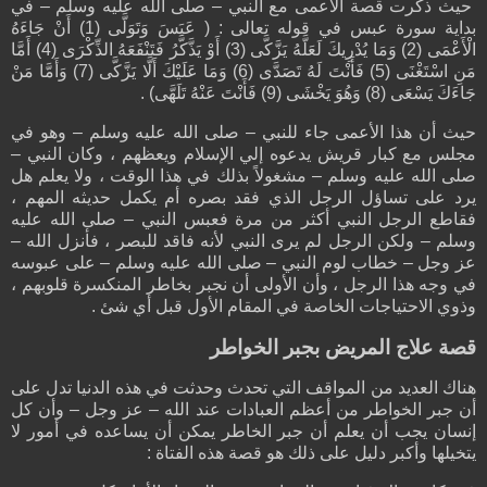
حيث ذكرت قصة الأعمى مع النبي – صلى الله عليه وسلم – في
بداية سورة عبس في قوله تعالى : ( عَبَسَ وَتَوَلَّى (1) أَنْ جَاءَهُ
الْأَعْمَى (2) وَمَا يُدْرِيكَ لَعَلَّهُ يَزَّكَّى (3) أَوْ يَذَّكَّرُ فَتَنْفَعَهُ الذِّكْرَى (4) أَمَّا
مَنِ اسْتَغْنَى (5) فَأَنْتَ لَهُ تَصَدَّى (6) وَمَا عَلَيْكَ أَلَّا يَزَّكَّى (7) وَأَمَّا مَنْ
جَاءَكَ يَسْعَى (8) وَهُوَ يَخْشَى (9) فَأَنْتَ عَنْهُ تَلَهَّى) .
حيث أن هذا الأعمى جاء للنبي – صلى الله عليه وسلم – وهو في
مجلس مع كبار قريش يدعوه إلي الإسلام ويعظهم ، وكان النبي –
صلى الله عليه وسلم – مشغولاً بذلك في هذا الوقت ، ولا يعلم هل
يرد على تساؤل الرجل الذي فقد بصره أم يكمل حديثه المهم ،
فقاطع الرجل النبي أكثر من مرة فعبس النبي – صلى الله عليه
وسلم – ولكن الرجل لم يرى النبي لأنه فاقد للبصر ، فأنزل الله –
عز وجل – خطاب لوم النبي – صلى الله عليه وسلم – على عبوسه
في وجه هذا الرجل ، وأن الأولى أن نجبر بخاطر المنكسرة قلوبهم ،
وذوي الاحتياجات الخاصة في المقام الأول قبل أي شئ .
قصة علاج المريض بجبر الخواطر
هناك العديد من المواقف التي تحدث وحدثت في هذه الدنيا تدل على
أن جبر الخواطر من أعظم العبادات عند الله – عز وجل – وأن كل
إنسان يجب أن يعلم أن جبر الخاطر يمكن أن يساعده في أمور لا
يتخيلها وأكبر دليل على ذلك هو قصة هذه الفتاة :