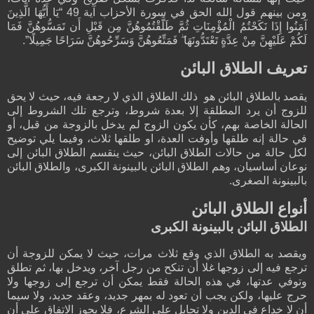
ومن بينهم قول الله الحق في سورة الأحزاب آية 49 “يَا أَيُّهَا الَّذِينَ
آمَنُوا إِذَا نَكَحْتُمُ الْمُؤْمِنَاتِ ثُمَّ طَلَّقْتُمُوهُنَّ مِن قَبْلِ أَن تَمَسُّوهُنَّ فَمَا
لَكُمْ عَلَيْهِنَّ مِنْ عِدَّةٍ تَعْتَدُّونَهَا ۖ فَمَتِّعُوهُنَّ وَسَرِّحُوهُنَّ سَرَاحًا جَمِيلًا”
.
تعريف الطلاق البائن
يقصد بالطلاق البائن هو ذلك الطلاق الذي لا رجعة فيه، حيث لا يحق
للزوج أن يرد المطلقة إلا بعدة شروط، وترجع تلك الشروط إلى
الحالة الخاصة بهم، كأن يكون الزوج لم يدخل بالزوجة من قبل، أو
في حالة إنه طلقها وأوفت العدة، او طلقها ثلاث، وفيما يلي توضيح
لكل حالة من حالات الطلاق البائن، حيث ينقسم الطلاق البائن إلى
نوعان أساسيان، وهم الطلاق البائن بالبينونة الكبرى، والطلاق البائن
بالبينونة الصغرى
.
أنواع الطلاق البائن
الطلاق البائن بالبينونة الكبرى
ويقصد به الطلاق الذي وقع ثلاث مرات، حيث لا يمكن للزوجة أن
ترجع فيه إلى زوجها غلا أن تنكح من رجل آخر، ويدخل بها، ثم تطلق
وتوفي عدتها، في هذه الحالة فقط يمكن أن ترجع إلى زوجها ولا
حرج عليها، ولكن يجب أن تعود له بمهر جديد، وعقد جديد، ولا سيما
أن لا خداع في الدين ولا تحايل على الشرع، فلا يجوز الاتفاق على أن