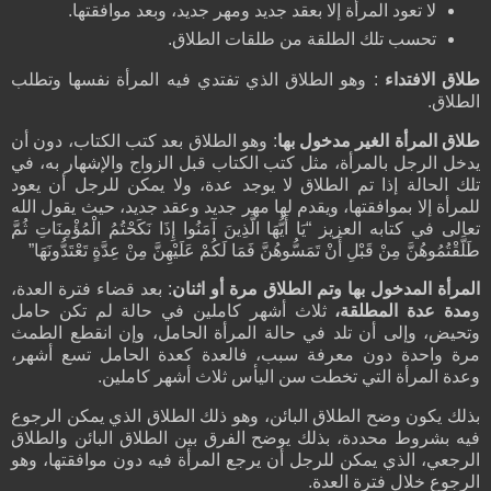
لا تعود المرأة إلا بعقد جديد ومهر جديد، وبعد موافقتها.
تحسب تلك الطلقة من طلقات الطلاق.
طلاق الافتداء
: وهو الطلاق الذي تفتدي فيه المرأة نفسها وتطلب
الطلاق.
طلاق المرأة الغير مدخول بها
: وهو الطلاق بعد كتب الكتاب، دون أن
يدخل الرجل بالمرأة، مثل كتب الكتاب قبل الزواج والإشهار به، في
تلك الحالة إذا تم الطلاق لا يوجد عدة، ولا يمكن للرجل أن يعود
للمرأة إلا بموافقتها، ويقدم لها مهر جديد وعقد جديد، حيث يقول الله
تعالى في كتابه العزيز “يَا أَيُّهَا الَّذِينَ آمَنُوا إِذَا نَكَحْتُمُ الْمُؤْمِنَاتِ ثُمَّ
طَلَّقْتُمُوهُنَّ مِنْ قَبْلِ أَنْ تَمَسُّوهُنَّ فَمَا لَكُمْ عَلَيْهِنَّ مِنْ عِدَّةٍ تَعْتَدُّونَهَا”
المرأة المدخول بها وتم الطلاق مرة أو اثنان
: بعد قضاء فترة العدة،
و
مدة عدة المطلقة،
ثلاث أشهر كاملين في حالة لم تكن حامل
وتحيض، وإلى أن تلد في حالة المرأة الحامل، وإن انقطع الطمث
مرة واحدة دون معرفة سبب، فالعدة كعدة الحامل تسع أشهر،
وعدة المرأة التي تخطت سن اليأس ثلاث أشهر كاملين.
بذلك يكون وضح الطلاق البائن، وهو ذلك الطلاق الذي يمكن الرجوع
فيه بشروط محددة، بذلك يوضح الفرق بين الطلاق البائن والطلاق
الرجعي، الذي يمكن للرجل أن يرجع المرأة فيه دون موافقتها، وهو
الرجوع خلال فترة العدة.