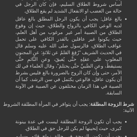
أساس شروط الطلاق السليم، فإن كان الرجل في
حالة من الغضب او الانفعال الشديد لم يقع الطلاق.
بالغ عاقل: يجب أن يكون الرجل المطلق بالغ عاقل
لديه الوعي الكافي بالزواج والطلاق، حيث إن وقوع
الطلاق من الصبية أمر غير مرغوب من أهل العلم،
حيث يكونوا غير عاقلين بالقدر الكافي على تحمل
عواقب الطلاق، فالرسول صلى الله عليه وسلم قال
في الحديث الشريف “رُفِعَ القلمُ عن ثلاثةٍ: عنِ المجنونِ
المغلوبِ على عقلِهِ حتَّى يُفيقَ، وعنِ النَّائمِ حتَّى
يستيقظَ، وعنِ الصَّبيِّ حتَّى يحتلمَ”، وقال العلماء في لك
الأمر، حتى وإن كان الزوج بالضرورة بالغ فليس بشرط
أن يكون عاقل، فالوعي يكتمل في سن الرشد، كما أن
الصبية في هذا الزمان مختلفون عن الصبية في الآونة
السابقة.
شرط الزوجة المطلقة
: يجب أن يتوافر في المرأة المطلقة الشروط
الآتية:
يجب أن تكون الزوجة المطلقة ليست في عدة بينونة
كبرى، حيث إنحينها لم يكن للرجل حق في الطلاق.
يجب أن تكون الزوجة في حالة زواج قائم وسليم