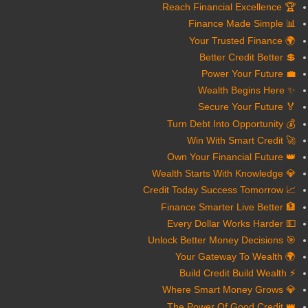
🏆 Reach Financial Excellence
📊 Finance Made Simple
🌍 Your Trusted Finance
💲 Better Credit Better
💼 Power Your Future
✨ Wealth Begins Here
🏅 Secure Your Future
💰 Turn Debt Into Opportunity
🚀 Win With Smart Credit
👑 Own Your Financial Future
💎 Wealth Starts With Knowledge
📈 Credit Today Success Tomorrow
🏦 Finance Smarter Live Better
💵 Every Dollar Works Harder
🎯 Unlock Better Money Decisions
🌍 Your Gateway To Wealth
⚡ Build Credit Build Wealth
💎 Where Smart Money Grows
👑 The Power Of Good Credit