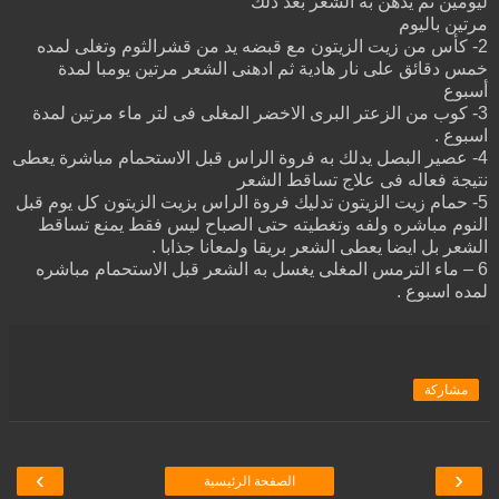
ليومين ثم يدهن به الشعر بعد ذلك
مرتين باليوم
2- كأس من زيت الزيتون مع قبضه يد من قشرالثوم وتغلى لمده
خمس دقائق على نار هادية ثم ادهنى الشعر مرتين يومبا لمدة
أسبوع
3- كوب من الزعتر البرى الاخضر المغلى فى لتر ماء مرتين لمدة
اسبوع .
4- عصير البصل يدلك به فروة الراس قبل الاستحمام مباشرة يعطى
نتيجة فعاله فى علاج تساقط الشعر
5- حمام زيت الزيتون تدليك فروة الراس بزيت الزيتون كل يوم قبل
النوم مباشره ولفه وتغطيته حتى الصباح ليس فقط يمنع تساقط
الشعر بل ايضا يعطى الشعر بريقا ولمعانا جذابا .
6 – ماء الترمس المغلى يغسل به الشعر قبل الاستحمام مباشره
لمده اسبوع .
مشاركة
›
‹
الصفحة الرئيسية