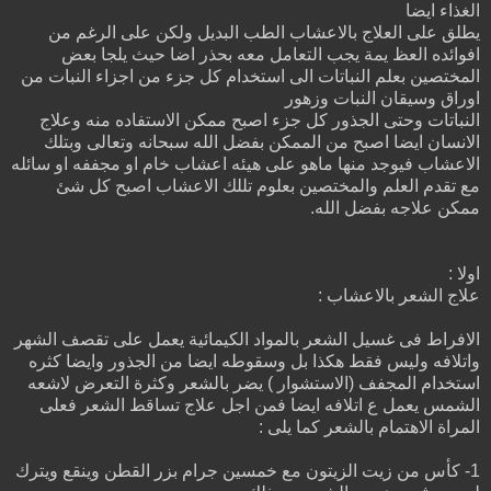
الغذاء ايضا
يطلق على العلاج بالاعشاب الطب البديل ولكن على الرغم من
افوائده العظ يمة يجب التعامل معه بحذر اضا حيث يلجا بعض
المختصين بعلم النباتات الى استخدام كل جزء من اجزاء النبات من
اوراق وسيقان النبات وزهور
النباتات وحتى الجذور كل جزء اصبح ممكن الاستفاده منه وعلاج
الانسان ايضا اصبح من الممكن بفضل الله سبحانه وتعالى وبتلك
الاعشاب فيوجد منها ماهو على هيئه اعشاب خام او مجففه او سائله
مع تقدم العلم والمختصين بعلوم تللك الاعشاب اصبح كل شئ
ممكن علاجه بفضل الله.
اولا :
علاج الشعر بالاعشاب :
الافراط فى غسيل الشعر بالمواد الكيمائية يعمل على تقصف الشهر
واتلافه وليس فقط هكذا بل وسقوطه ايضا من الجذور وايضا كثره
استخدام المجفف (الاستشوار ) يضر بالشعر وكثرة التعرض لاشعه
الشمس يعمل ع اتلافه ايضا فمن اجل علاج تساقط الشعر فعلى
المراة الاهتمام بالشعر كما يلى :
1- كأس من زيت الزيتون مع خمسين جرام بزر القطن وينقع ويترك