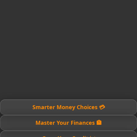
💳 Smarter Money Choices
🏦 Master Your Finances