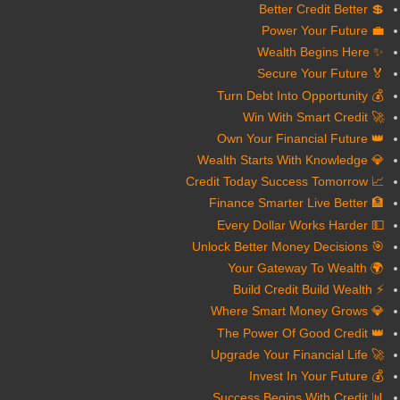
💲 Better Credit Better
💼 Power Your Future
✨ Wealth Begins Here
🏅 Secure Your Future
💰 Turn Debt Into Opportunity
🚀 Win With Smart Credit
👑 Own Your Financial Future
💎 Wealth Starts With Knowledge
📈 Credit Today Success Tomorrow
🏦 Finance Smarter Live Better
💵 Every Dollar Works Harder
🎯 Unlock Better Money Decisions
🌍 Your Gateway To Wealth
⚡ Build Credit Build Wealth
💎 Where Smart Money Grows
👑 The Power Of Good Credit
🚀 Upgrade Your Financial Life
💰 Invest In Your Future
📊 Success Begins With Credit