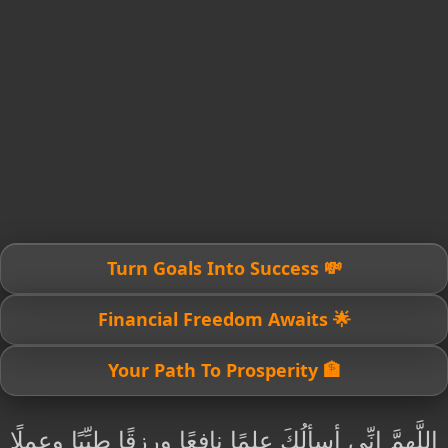
💸 Turn Goals Into Success
🌟 Financial Freedom Awaits
🏦 Your Path To Prosperity
اللَّهمَّ إنِّي أسألُكَ عِلمًا نافعًا ورزقًا طيِّبًا وعملًا